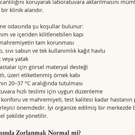
canlılığını koruyarak laboratuvara aktarılmasını mümk
bir klinik alandır.
me odasında şu koşullar bulunur:
anım ve içeriden kilitlenebilen kapı
e mahremiyetin tam korunması
, sıvı sabun ve tek kullanımlık kağıt havlu
k veya yatak
astalar için görsel materyal desteği
ızlı, üzeri etiketlenmiş örnek kabı
nın 20–37 °C aralığında tutulması
uvara hızlı teslimi için uygun düzenleme
onforu ve mahremiyeti, test kalitesi kadar hastanın p
lirleyici önemdedir. İyi organize edilmiş bir merkezde 
el şekilde yönetilir.
sında Zorlanmak Normal mi?