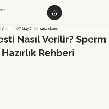
osel
t Özdemir
27 May
7 dakikada okunur
sti Nasıl Verilir? Sper
 Hazırlık Rehberi