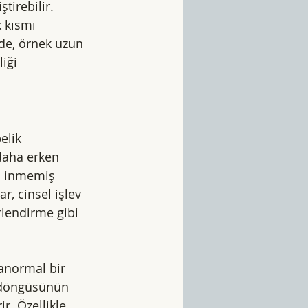
tirebilir.
 kısmı 
de, örnek uzun 
iği 
elik 
daha erken 
ı, inmemiş 
, cinsel işlev 
rlendirme gibi 
 anormal bir 
m döngüsünün 
. Özellikle 