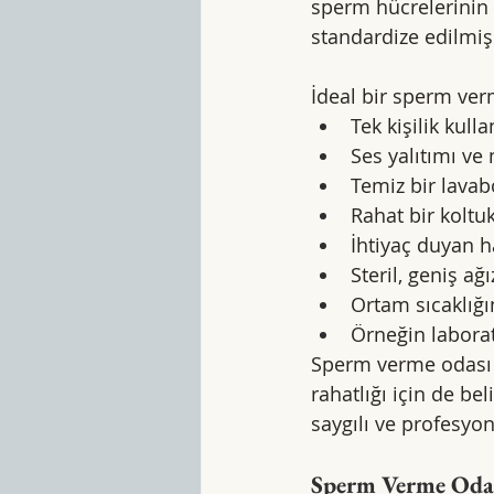
sperm hücrelerinin 
standardize edilmiş 
İdeal bir sperm ver
Tek kişilik kull
Ses yalıtımı v
Temiz bir lavabo
Rahat bir koltu
İhtiyaç duyan h
Steril, geniş ağ
Ortam sıcaklığı
Örneğin laborat
Sperm verme odası k
rahatlığı için de be
saygılı ve profesyon
Sperm Verme Oda