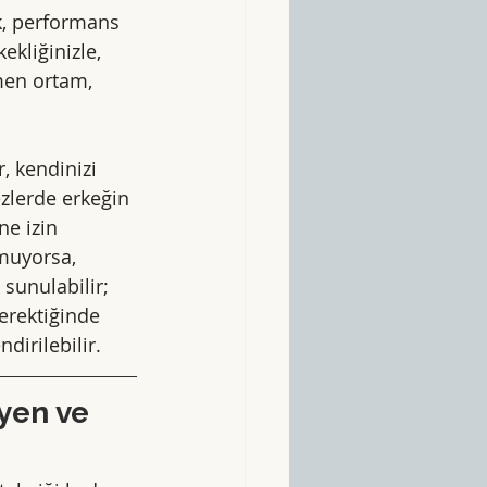
k, performans 
kliğinizle, 
men ortam, 
, kendinizi 
zlerde erkeğin 
ne izin 
muyorsa, 
sunulabilir; 
erektiğinde 
dirilebilir.
yen ve 