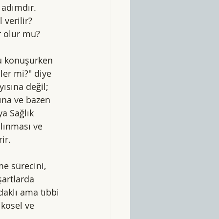
 adımdır. 
verilir? 
r olur mu?
u konuşurken 
er mi?" diye 
ısına değil; 
ına ve bazen 
a Sağlık 
lınması ve 
ir.
e sürecini, 
artlarda 
daklı ama tıbbi 
ikosel ve 