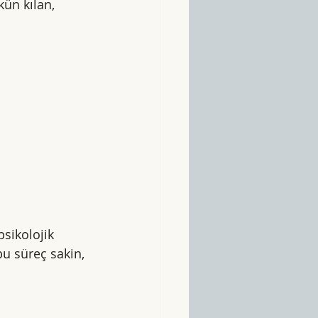
ün kılan, 
sikolojik 
bu süreç sakin, 