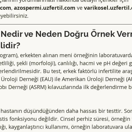
l.com
, 
azospermi.uzfertil.com
 ve
varikosel.uzfertil
yebilirsiniz.
 Nedir ve Neden Doğru Örnek Ver
idir?
ogram), erkekten alınan meni örneğinin laboratuvard
liliği, şekli (morfoloji), canlılığı, hacmi ve pH değeri g
lendirilmesidir. Bu test, erkek faktörlü infertilite ara
 Üroloji Derneği (EAU) ile Amerikan Üroloji Derneği (A
bı Derneği (ASRM) kılavuzlarında ilk değerlendirme 
 hastanın düşündüğünden daha hassas bir testtir. Son
estis fonksiyonu değildir. Cinsel perhiz süresi, örneği
ğı, kayganlaştırıcı kullanımı, örneğin laboratuvara ul