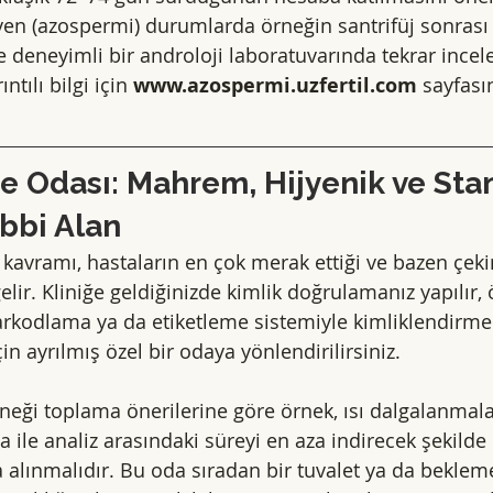
en (azospermi) durumlarda örneğin santrifüj sonrası
 deneyimli bir androloji laboratuvarında tekrar incele
tılı bilgi için 
www.azospermi.uzfertil.com
 sayfası
 Odası: Mahrem, Hijyenik ve Stan
bbi Alan
avramı, hastaların en çok merak ettiği ve bazen çeki
lir. Kliniğe geldiğinizde kimlik doğrulamanız yapılır, 
rkodlama ya da etiketleme sistemiyle kimliklendirme 
çin ayrılmış özel bir odaya yönlendirilirsiniz.
ği toplama önerilerine göre örnek, ısı dalgalanmala
a ile analiz arasındaki süreyi en aza indirecek şekilde
 alınmalıdır. Bu oda sıradan bir tuvalet ya da bekleme