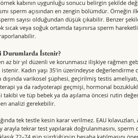
 örnek kabının uygunluğu sonucu belirgin şekilde değiş
ısmı sperm açısından en zengin bölümdür. Örneğin ilk
sperm sayısı olduğundan düşük çıkabilir. Benzer şekil
ok sıcak veya soğuk ortamda taşınırsa sperm hareketlil
aporlanabilir.
i Durumlarda İstenir?
en az bir yıl düzenli ve korunmasız ilişkiye rağmen geb
 istenir. Kadın yaşı 35'in üzerindeyse değerlendirme 
n dışında varikosel şüphesi, geçirilmiş testis ameliyat
terapi ya da radyoterapi geçmişi, hormonal bozukluklar
i takibi ve tüp bebek ya da aşılama öncesi rutin değe
 analizi gerekebilir.
ında tek testle kesin karar verilmez. EAU kılavuzları,
y arayla tekrar test yapılarak doğrulanmasını, sper
laşık 72–74 gün sürdüğünün hesaba katılmasını önerir