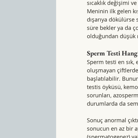
sıcaklık değişimi ve
Meninin ilk gelen k
dışarıya dökülürse 
süre bekler ya da ç
olduğundan düşük r
Sperm Testi Hang
Sperm testi en sık, 
oluşmayan çiftlerde
başlatılabilir. Bunu
testis öyküsü, kemo
sorunları, azosperm
durumlarda da semen
Sonuç anormal çıktığ
sonucun en az bir a
(spermatogenez) yak