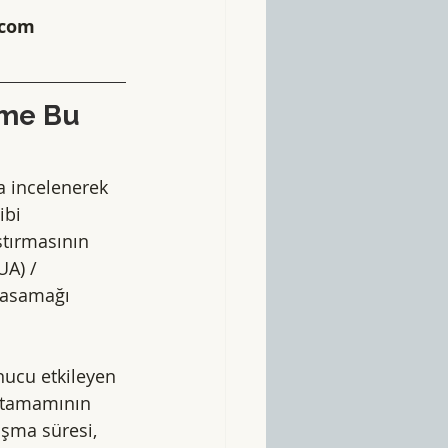
.com
me Bu 
a incelenerek 
ibi 
ştırmasının 
UA) / 
basamağı 
ucu etkileyen 
n tamamının 
aşma süresi, 