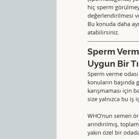
hiç sperm görülmey
değerlendirilmesi ve
Bu konuda daha ayrın
atabilirsiniz.
Sperm Verme
Uygun Bir Tı
Sperm verme odası k
konuların başında ge
karışmaması için ba
size yalnızca bu iş i
WHO'nun semen örne
arındırılmış, toplam
yakın özel bir odada