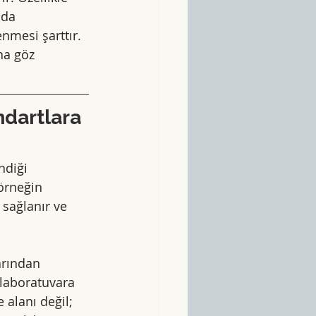
 da 
nmesi şarttır. 
na göz 
dartlara 
ndiği 
örneğin 
sağlanır ve 
rından 
 laboratuvara 
 alanı değil; 