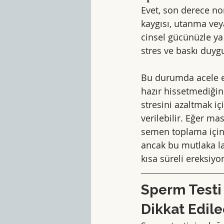
Evet, son derece no
kaygısı, utanma vey
cinsel gücünüzle ya 
stres ve baskı duygus
Bu durumda acele et
hazır hissetmediğin
stresini azaltmak iç
verilebilir. Eğer m
semen toplama için 
ancak bu mutlaka la
kısa süreli ereksiyo
Sperm Testi 
Dikkat Edile