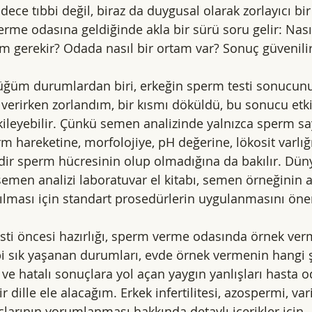
adece tıbbi değil, biraz da duygusal olarak zorlayıcı bir
me odasına geldiğinde akla bir sürü soru gelir: Nasıl 
gerekir? Odada nasıl bir ortam var? Sonuç güvenili
rdüğüm durumlardan biri, erkeğin sperm testi sonucun
erirken zorlandım, bir kısmı döküldü, bu sonucu etkil
kileyebilir. Çünkü semen analizinde yalnızca sperm say
 hareketine, morfolojiye, pH değerine, lökosit varlığ
adir sperm hücresinin olup olmadığına da bakılır. Düny
men analizi laboratuvar el kitabı, semen örneğinin a
rılması için standart prosedürlerin uygulanmasını öner
sti öncesi hazırlığı, sperm verme odasında örnek verm
i sık yaşanan durumları, evde örnek vermenin hangi ş
ve hatalı sonuçlara yol açan yaygın yanlışları hasta o
 dille ele alacağım. Erkek infertilitesi, azospermi, var
larının yorumlanması hakkında detaylı içerikler için 