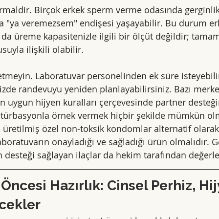
rmaldir. Birçok erkek sperm verme odasında gerginli
a "ya veremezsem" endişesi yaşayabilir. Bu durum erke
da üreme kapasitenizle ilgili bir ölçüt değildir; tama
uyla ilişkili olabilir.
meyin. Laboratuvar personelinden ek süre isteyebilir
izde randevuyu yeniden planlayabilirsiniz. Bazı merke
in uygun hijyen kuralları çerçevesinde partner desteği
astürbasyonla örnek vermek hiçbir şekilde mümkün ol
üretilmiş özel non-toksik kondomlar alternatif olarak 
boratuvarın onayladığı ve sağladığı ürün olmalıdır. G
n desteği sağlayan ilaçlar da hekim tarafından değerlen
Öncesi Hazırlık: Cinsel Perhiz, Hij
cekler