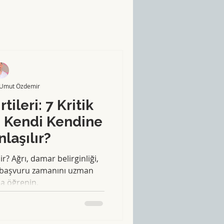
 Umut Özdemir
tileri: 7 Kritik
ve Kendi Kendine
nlaşılır?
ir? Ağrı, damar belirginliği,
a başvuru zamanını uzman
la öğrenin.