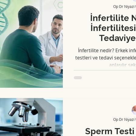
Op Dr Niyazi
İnfertilite
İnfertilite
Tedaviye
İnfertilite nedir? Erkek in
testleri ve tedavi seçenekl
anlaşılır şe
Op Dr Niyazi
Sperm Testi 