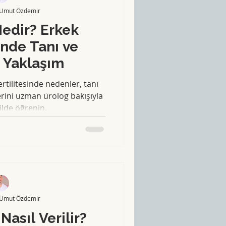
 Umut Özdemir
 Nedir? Erkek
sinde Tanı ve
 Yaklaşım
fertilitesinde nedenler, tanı
erini uzman ürolog bakışıyla
kilde öğrenin.
 Umut Özdemir
Nasıl Verilir?