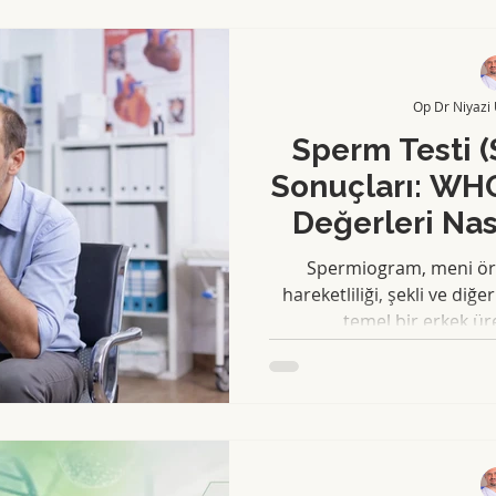
Op Dr Niyazi
Sperm Testi 
Sonuçları: WH
Değerleri Nas
Spermiogram, meni örn
hareketliliği, şekli ve diğe
temel bir erkek üre