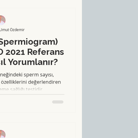
 Umut Özdemir
(Spermiogram)
O 2021 Referans
ıl Yorumlanır?
eğindeki sperm sayısı,
r özelliklerini değerlendiren
me sağlığı testidir.