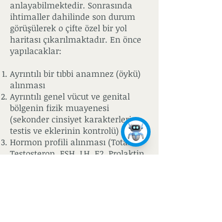
anlayabilmektedir. Sonrasında
ihtimaller dahilinde son durum
görüşülerek o çifte özel bir yol
haritası çıkarılmaktadır. En önce
yapılacaklar:
Ayrıntılı bir tıbbi anamnez (öykü)
alınması
Ayrıntılı genel vücut ve genital
bölgenin fizik muayenesi
(sekonder cinsiyet karakterleri,
testis ve eklerinin kontrolü)
Hormon profili alınması (Total
Testosteron, FSH, LH, E2, Prolaktin,
SHBG) (sabah açlık kan testi ile)
Genetik inceleme (Karyotip
analizi, Y mikrodelesyon analizi,
CFTR mutasyonu) (şüphe
durumunda kan testi ile)