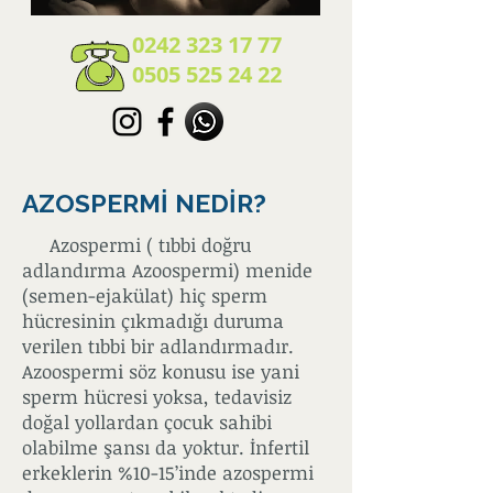
0242 323 17 77
0505 525 24 22
AZOSPERMİ NEDİR?
Azospermi ( tıbbi doğru
adlandırma Azoospermi) menide
(semen-ejakülat) hiç sperm
hücresinin çıkmadığı duruma
verilen tıbbi bir adlandırmadır.
Azoospermi söz konusu ise yani
sperm hücresi yoksa, tedavisiz
doğal yollardan çocuk sahibi
olabilme şansı da yoktur. İnfertil
erkeklerin %10-15’inde azospermi