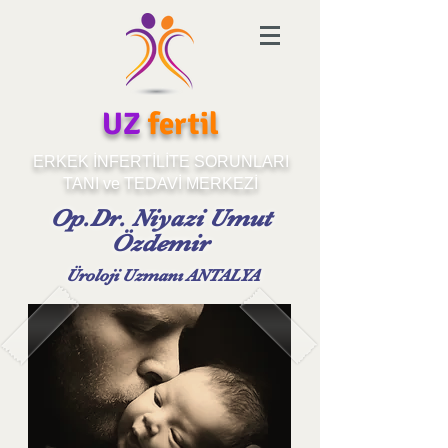
UZ
fertil
ERKEK İNFERTİLİTE SORUNLARI
TANI ve TEDAVİ MERKEZİ
Op.Dr. Niyazi Umut
Özdemir
Üroloji Uzmanı ANTALYA