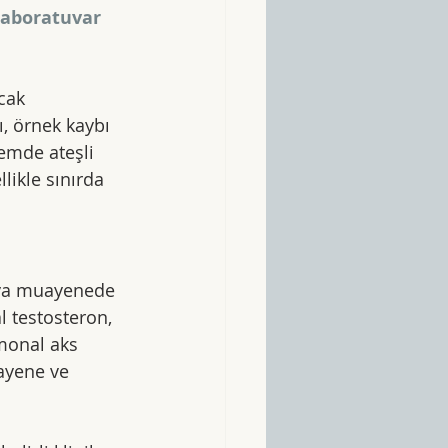
aboratuvar 
cak 
, örnek kaybı 
emde ateşli 
likle sınırda 
eya muayenede 
 testosteron, 
rmonal aks 
ayene ve 