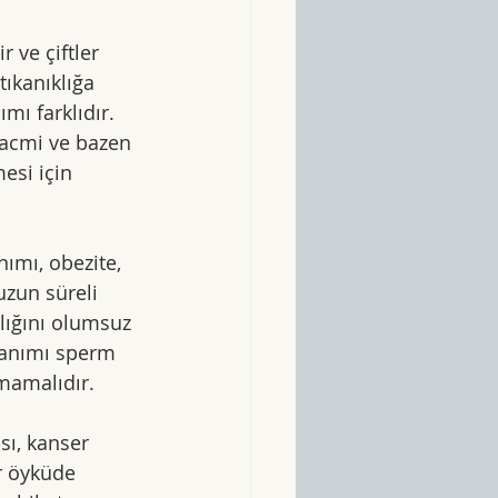
ve çiftler 
tıkanıklığa 
ı farklıdır. 
hacmi ve bazen 
esi için 
nımı, obezite, 
uzun süreli 
lığını olumsuz 
llanımı sperm 
mamalıdır.
sı, kanser 
r öyküde 