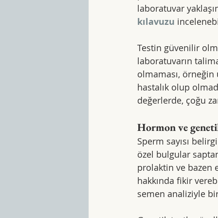
laboratuvar yaklaşı
kılavuzu
 incelenebi
Testin güvenilir olm
laboratuvarın talim
olmaması, örneğin u
hastalık olup olmadı
değerlerde, çoğu za
Hormon ve geneti
Sperm sayısı belir
özel bulgular sapta
prolaktin ve bazen e
hakkında fikir vere
semen analiziyle bir