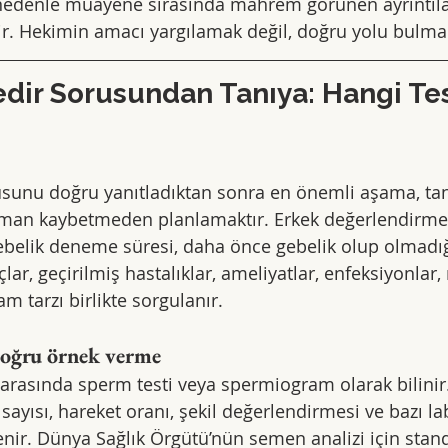
u nedenle muayene sırasında mahrem görünen ayrıntılar
ir. Hekimin amacı yargılamak değil, doğru yolu bulmak
Nedir Sorusundan Tanıya: Hangi Tes
orusunu doğru yanıtladıktan sonra en önemli aşama, tan
an kaybetmeden planlamaktır. Erkek değerlendirmes
ebelik deneme süresi, daha önce gebelik olup olmadığı,
laçlar, geçirilmiş hastalıklar, ameliyatlar, enfeksiyonlar,
m tarzı birlikte sorgulanır.
doğru örnek verme
 arasında sperm testi veya spermiogram olarak bilinir.
ayısı, hareket oranı, şekil değerlendirmesi ve bazı la
enir. Dünya Sağlık Örgütü’nün semen analizi için stand