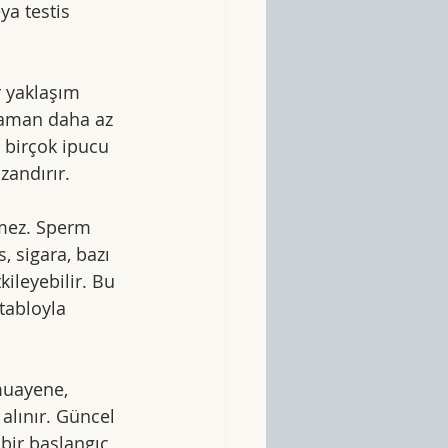
ya testis 
r yaklaşım 
zaman daha az 
e birçok ipucu 
zandırır.
lmez. Sperm 
, sigara, bazı 
kileyebilir. Bu 
tabloyla 
muayene, 
alınır. Güncel 
i bir başlangıç 