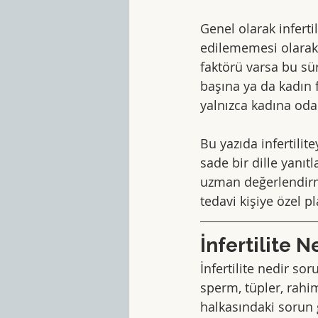
Genel olarak inferti
edilememesi olarak d
faktörü varsa bu sü
başına ya da kadın f
yalnızca kadına od
Bu yazıda infertilit
sade bir dille yanı
uzman değerlendirme
tedavi kişiye özel p
İnfertilite 
İnfertilite nedir so
sperm, tüpler, rahi
halkasındaki sorun g