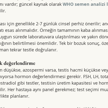
mı vardır; güncel kaynak olarak 
WHO semen analizi l
lir.
ası için genellikle 2-7 günlük cinsel perhiz önerilir; an
atı esas alınmalıdır. Örneğin tamamının kaba alınması
ygun sürede laboratuvara ulaştırılması ve yakın dön
ğının belirtilmesi önemlidir. Tek bir bozuk sonuç, özel
man tekrar testle doğrulanır.
k değerlendirme
gin düşükse, azospermi varsa, testis hacmi küçükse v
nıyorsa hormon değerlendirmesi gerekir. FSH, LH, total
stradiol gibi testler, testisin üretim kapasitesi ve ho
bilir. Her hastaya aynı panel gerekmez; test seçimi mu
likte planlanır.