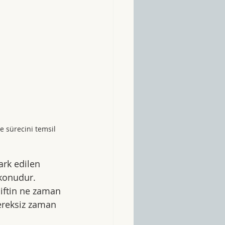
e sürecini temsil 
ark edilen 
 konudur. 
çiftin ne zaman 
ereksiz zaman 