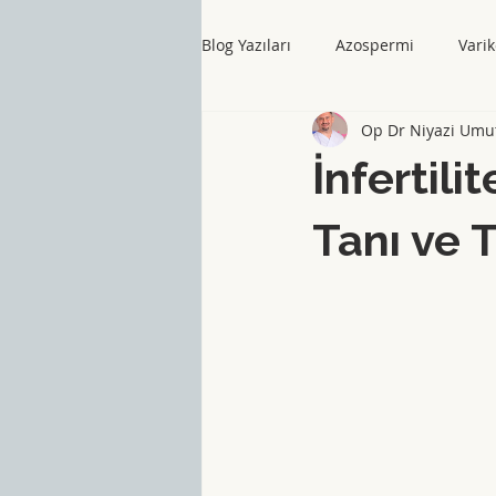
Blog Yazıları
Azospermi
Varik
Op Dr Niyazi Umu
İnfertili
Tanı ve 