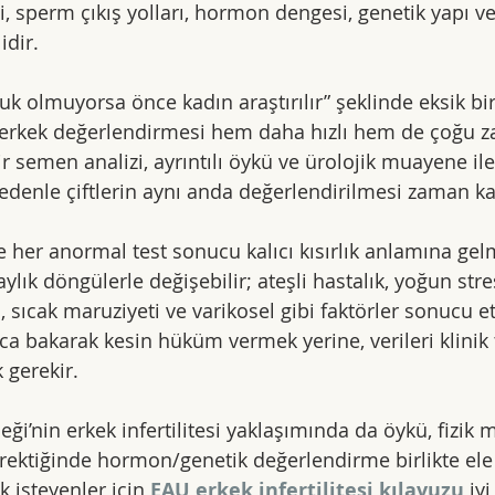
kli, sperm çıkış yolları, hormon dengesi, genetik yapı ve
idir.
k olmuyorsa önce kadın araştırılır” şeklinde eksik bi
a erkek değerlendirmesi hem daha hızlı hem de çoğu 
ir semen analizi, ayrıntılı öykü ve ürolojik muayene il
nedenle çiftlerin aynı anda değerlendirilmesi zaman ka
de her anormal test sonucu kalıcı kısırlık anlamına ge
ylık döngülerle değişebilir; ateşli hastalık, yoğun stres
i, sıcak maruziyeti ve varikosel gibi faktörler sonucu et
ca bakarak kesin hüküm vermek yerine, verileri klinik 
 gerekir.
ği’nin erkek infertilitesi yaklaşımında da öykü, fizik 
rektiğinde hormon/genetik değerlendirme birlikte ele 
k isteyenler için 
EAU erkek infertilitesi kılavuzu
 iy