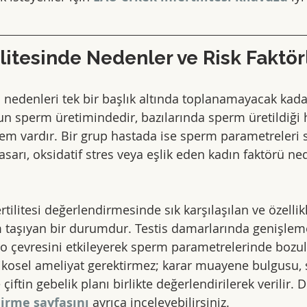
ilitesinde Nedenler ve Risk Faktör
in nedenleri tek bir başlık altında toplanamayacak kadar 
un sperm üretimindedir, bazılarında sperm üretildiği h
m vardır. Bir grup hastada ise sperm parametreleri s
arı, oksidatif stres veya eşlik eden kadın faktörü ned
ertilitesi değerlendirmesinde sık karşılaşılan ve özellik
taşıyan bir durumdur. Testis damarlarında genişleme
ikro çevresini etkileyerek sperm parametrelerinde bozu
rikosel ameliyat gerektirmez; karar muayene bulgusu, 
çiftin gebelik planı birlikte değerlendirilerek verilir. De
dirme sayfasını
ayrıca inceleyebilirsiniz.