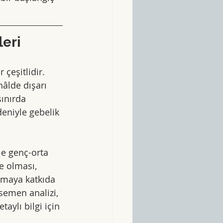
leri
çeşitlidir. 
âlde dışarı 
ınırda 
eniyle gebelik 
le genç-orta 
 olması, 
lmaya katkıda 
semen analizi, 
taylı bilgi için 