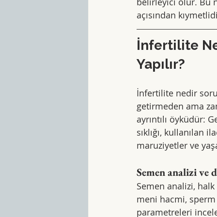
belirleyici olur. B
açısından kıymetlid
İnfertilite 
Yapılır?
İnfertilite nedir s
getirmeden ama zam
ayrıntılı öyküdür: G
sıklığı, kullanılan i
maruziyetler ve yaşa
Semen analizi ve 
Semen analizi, halk
meni hacmi, sperm s
parametreleri incel