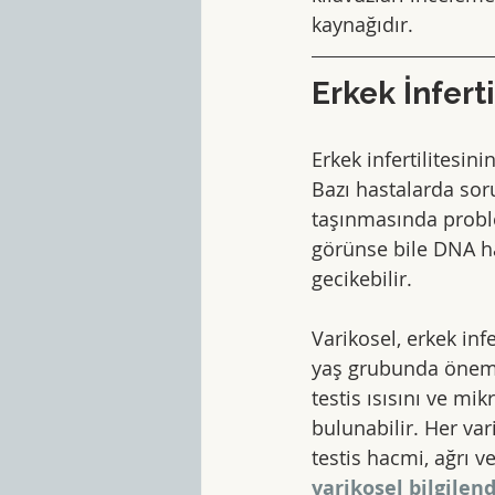
kaynağıdır.
Erkek İnfert
Erkek infertilitesin
Bazı hastalarda sor
taşınmasında proble
görünse bile DNA has
gecikebilir.
Varikosel, erkek inf
yaş grubunda önem 
testis ısısını ve m
bulunabilir. Her va
testis hacmi, ağrı ve 
varikosel bilgilen