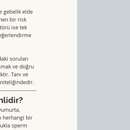
e gebelik elde 
en bir risk 
örü ise tek 
değerlendirme 
aki soruları 
lamak ve doğru 
ir. Tanı ve 
niteliğindedir.
lidir?
yumurta, 
n herhangi bir 
lukla sperm 