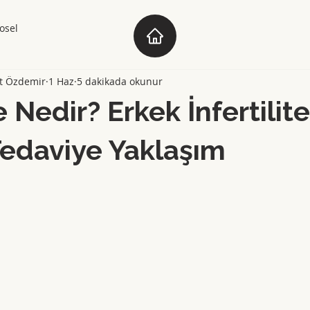
osel
t Özdemir
1 Haz
5 dakikada okunur
te Nedir? Erkek İnfertilit
Tedaviye Yaklaşım