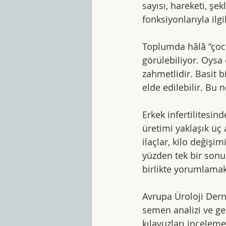
sayısı, hareketi, şe
fonksiyonlarıyla ilgil
Toplumda hâlâ “çocu
görülebiliyor. Oys
zahmetlidir. Basit b
elde edilebilir. Bu 
Erkek infertilitesin
üretimi yaklaşık üç a
ilaçlar, kilo değişim
yüzden tek bir sonu
birlikte yorumlamak
Avrupa Üroloji Derne
semen analizi ve ge
kılavuzları inceleme