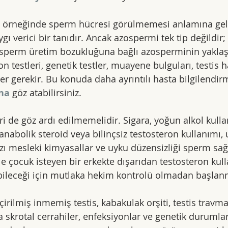
 örneğinde sperm hücresi görülmemesi anlamına gelir 
gı verici bir tanıdır. Ancak azospermi tek tip değildir; 
 sperm üretim bozukluğuna bağlı azosperminin yaklaşım
 testleri, genetik testler, muayene bulguları, testis 
er gerekir. Bu konuda daha ayrıntılı hasta bilgilendirm
na
 göz atabilirsiniz.
ri de göz ardı edilmemelidir. Sigara, yoğun alkol kulla
anabolik steroid veya bilinçsiz testosteron kullanımı, 
azı mesleki kimyasallar ve uyku düzensizliği sperm sağ
ikle çocuk isteyen bir erkekte dışarıdan testosteron ku
abileceği için mutlaka hekim kontrolü olmadan başlan
rilmiş inmemiş testis, kabakulak orşiti, testis travma
ya skrotal cerrahiler, enfeksiyonlar ve genetik durumla