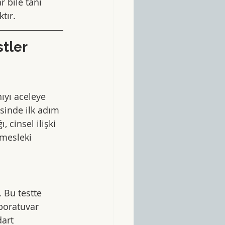
 bile tanı 
tır.
tler 
ıyı aceleye 
inde ilk adım 
 cinsel ilişki 
 mesleki 
 Bu testte 
boratuvar 
art 