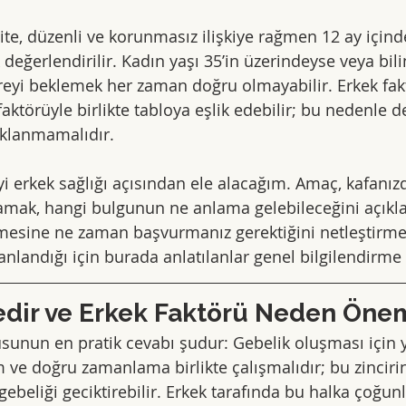
lite, düzenli ve korunmasız ilişkiye rağmen 12 ay içind
eğerlendirilir. Kadın yaşı 35’in üzerindeyse veya bilin
reyi beklemek her zaman doğru olmayabilir. Erkek fakt
aktörüyle birlikte tabloya eşlik edebilir; bu nedenle 
aklanmamalıdır.
eyi erkek sağlığı açısından ele alacağım. Amaç, kafanızd
tlamak, hangi bulgunun ne anlama gelebileceğini açık
sine ne zaman başvurmanız gerektiğini netleştirmekt
lanlandığı için burada anlatılanlar genel bilgilendirme 
Nedir ve Erkek Faktörü Neden Önem
rusunun en pratik cevabı şudur: Gebelik oluşması için 
m ve doğru zamanlama birlikte çalışmalıdır; bu zinciri
ebeliği geciktirebilir. Erkek tarafında bu halka çoğun