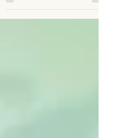
görülmeye başlar, tam iyileşme ise altı ay ile bir
yıl sürebilir. Bu sürenin temel nedeni, sperm
üretim döngüsünün yaklaşık yetmiş iki ila
doksan gün sürmesidir