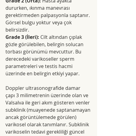
Grade 2 (Orta): 
Hasta ayakta 
dururken, ıkınma manevrası 
gerektirmeden palpasyonla saptanır. 
Görsel bulgu yoktur veya çok 
belirsizdir.
Grade 3 (İleri):
 Cilt altından çıplak 
gözle görülebilen, belirgin solucan 
torbası görünümü mevcuttur. Bu 
derecedeki varikoseller sperm 
parametreleri ve testis hacmi 
üzerinde en belirgin etkiyi yapar.
Doppler ultrasonografide damar 
çapı 3 milimetrenin üzerinde olan ve 
Valsalva ile geri akım gösteren venler 
subklinik (muayenede saptanamayan 
ancak görüntülemede görülen) 
varikosel olarak tanımlanır. Subklinik 
varikoselin tedavi gerekliliği güncel 