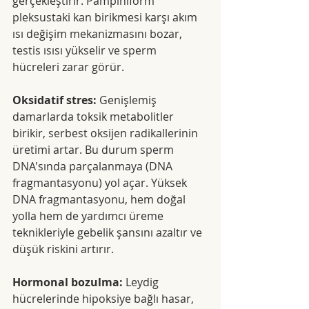
gerçekleştirir. Pampiniform 
pleksustaki kan birikmesi karşı akım 
ısı değişim mekanizmasını bozar, 
testis ısısı yükselir ve sperm 
hücreleri zarar görür.
Oksidatif stres:
 Genişlemiş 
damarlarda toksik metabolitler 
birikir, serbest oksijen radikallerinin 
üretimi artar. Bu durum sperm 
DNA'sında parçalanmaya (DNA 
fragmantasyonu) yol açar. Yüksek 
DNA fragmantasyonu, hem doğal 
yolla hem de yardımcı üreme 
teknikleriyle gebelik şansını azaltır ve 
düşük riskini artırır.
Hormonal bozulma:
 Leydig 
hücrelerinde hipoksiye bağlı hasar, 