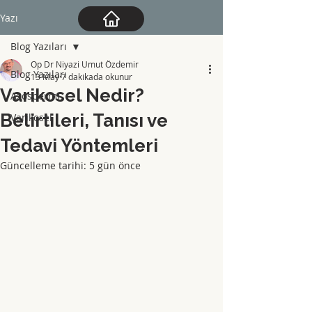
Yazı
Blog Yazıları
Op Dr Niyazi Umut Özdemir
Blog Yazıları
13 May
7 dakikada okunur
Varikosel Nedir?
Azospermi
Belirtileri, Tanısı ve
Varikosel
Tedavi Yöntemleri
Güncelleme tarihi:
5 gün önce