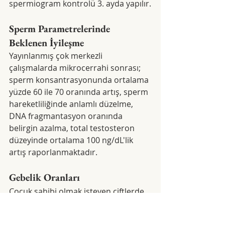
spermiogram kontrolü 3. ayda yapılır.
Sperm Parametrelerinde 
Beklenen İyileşme
Yayınlanmış çok merkezli 
çalışmalarda mikrocerrahi sonrası; 
sperm konsantrasyonunda ortalama 
yüzde 60 ile 70 oranında artış, sperm 
hareketliliğinde anlamlı düzelme, 
DNA fragmantasyon oranında 
belirgin azalma, total testosteron 
düzeyinde ortalama 100 ng/dL'lik 
artış raporlanmaktadır.
Gebelik Oranları
Çocuk sahibi olmak isteyen çiftlerde, 
varikosel cerrahisi sonrası 12 ay 
içinde doğal yolla gebelik oranı yüzde 