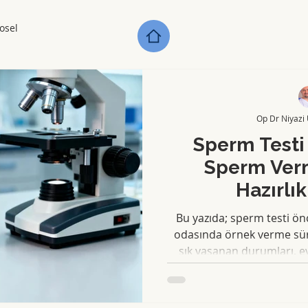
osel
Op Dr Niyazi
Sperm Testi 
Sperm Ver
Hazırlı
Bu yazıda; sperm testi ön
odasında örnek verme süre
sık yaşanan durumları, 
şartlarda uygun olabileceğ
açan yaygın yanlışları hast
yüksek bir dil