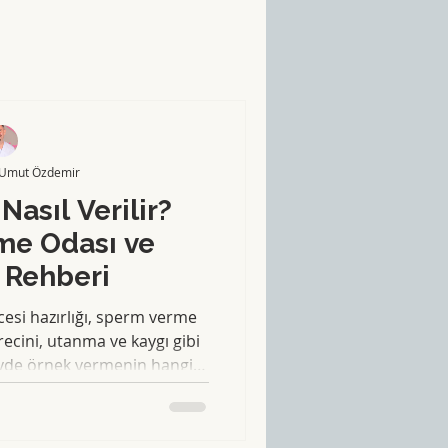
 Umut Özdemir
Nasıl Verilir?
me Odası ve
k Rehberi
cesi hazırlığı, sperm verme
cini, utanma ve kaygı gibi
evde örnek vermenin hangi
ini ve hatalı sonuçlara yol
a odaklı ama tıbbi doğruluğu
le ele alacağım.