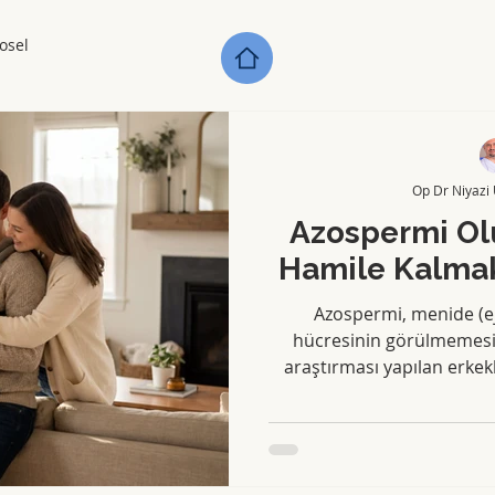
osel
Op Dr Niyazi
Azospermi Ol
Hamile Kalm
Azospermi, menide (ej
hücresinin görülmemesi 
araştırması yapılan erkek
genel erkek nüfusunun