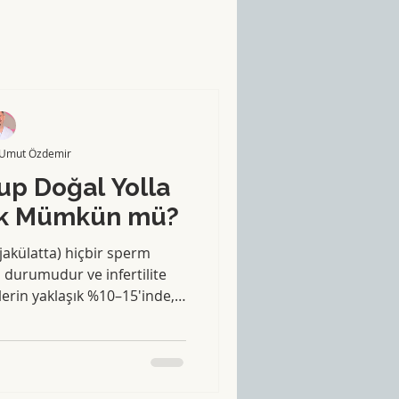
 Umut Özdemir
up Doğal Yolla
ak Mümkün mü?
akülatta) hiçbir sperm
durumudur ve infertilite
lerin yaklaşık %10–15'inde,
 ise %1'inde saptanır.