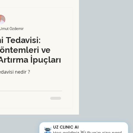
 Umut Özdemir
 Tedavisi:
Yöntemleri ve
Artırma İpuçları
davisi nedir ?